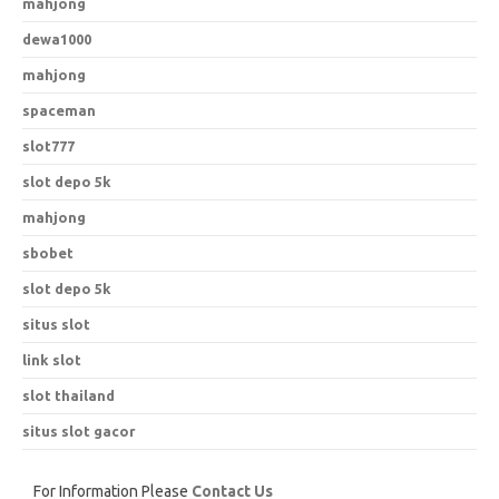
mahjong
dewa1000
mahjong
spaceman
slot777
slot depo 5k
mahjong
sbobet
slot depo 5k
situs slot
link slot
slot thailand
situs slot gacor
For Information Please
Contact Us