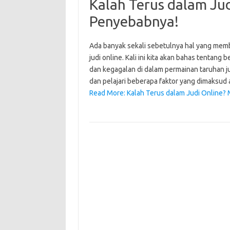
Kalah Terus dalam Jud
Penyebabnya!
Ada banyak sekali sebetulnya hal yang mem
judi online. Kali ini kita akan bahas tentan
dan kegagalan di dalam permainan taruhan ju
dan pelajari beberapa faktor yang dimaksu
Read More: Kalah Terus dalam Judi Online? 