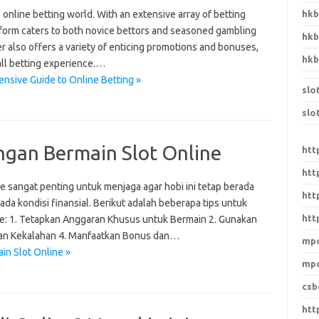
e online betting world. With an extensive array of betting
hk
atform caters to both novice bettors and seasoned gambling
hk
er also offers a variety of enticing promotions and bonuses,
hk
ll betting experience.…
nsive Guide to Online Betting »
slo
slo
gan Bermain Slot Online
htt
htt
 sangat penting untuk menjaga agar hobi ini tetap berada
htt
da kondisi finansial. Berikut adalah beberapa tips untuk
htt
ne: 1. Tetapkan Anggaran Khusus untuk Bermain 2. Gunakan
an Kekalahan 4. Manfaatkan Bonus dan…
mp
n Slot Online »
mp
cs
htt