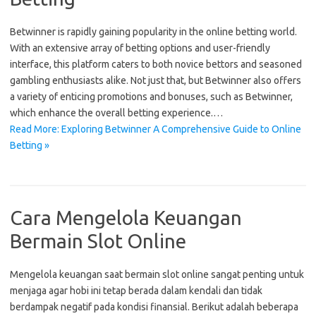
Betwinner is rapidly gaining popularity in the online betting world.
With an extensive array of betting options and user-friendly
interface, this platform caters to both novice bettors and seasoned
gambling enthusiasts alike. Not just that, but Betwinner also offers
a variety of enticing promotions and bonuses, such as Betwinner,
which enhance the overall betting experience.…
Read More: Exploring Betwinner A Comprehensive Guide to Online
Betting »
Cara Mengelola Keuangan
Bermain Slot Online
Mengelola keuangan saat bermain slot online sangat penting untuk
menjaga agar hobi ini tetap berada dalam kendali dan tidak
berdampak negatif pada kondisi finansial. Berikut adalah beberapa