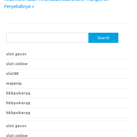
Penyebabnya! »
Search
for:
slot gacor
slot online
slot88
mejavip
hkbpokerqq
hkbpokerqq
hkbpokerqq
slot gacor
slot online