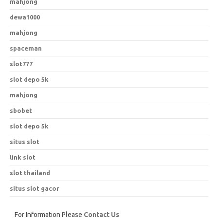
mahjong
dewa1000
mahjong
spaceman
slot777
slot depo 5k
mahjong
sbobet
slot depo 5k
situs slot
link slot
slot thailand
situs slot gacor
For Information Please
Contact Us