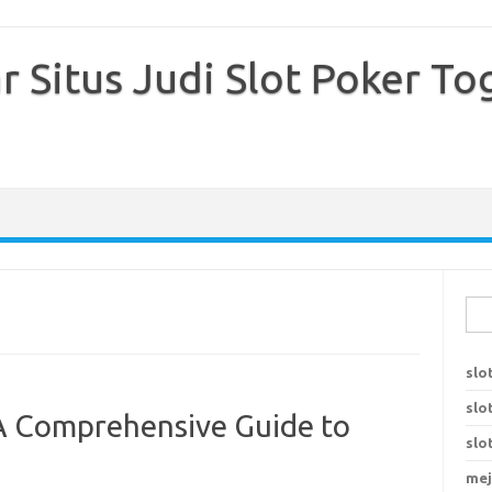
r Situs Judi Slot Poker To
Sea
for:
slo
slo
A Comprehensive Guide to
slo
mej