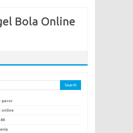
gel Bola Online
rch
t gacor
t online
t88
avip