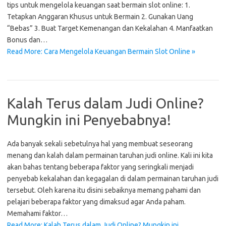
tips untuk mengelola keuangan saat bermain slot online: 1.
Tetapkan Anggaran Khusus untuk Bermain 2. Gunakan Uang
“Bebas” 3. Buat Target Kemenangan dan Kekalahan 4. Manfaatkan
Bonus dan…
Read More: Cara Mengelola Keuangan Bermain Slot Online »
Kalah Terus dalam Judi Online?
Mungkin ini Penyebabnya!
Ada banyak sekali sebetulnya hal yang membuat seseorang
menang dan kalah dalam permainan taruhan judi online. Kali ini kita
akan bahas tentang beberapa faktor yang seringkali menjadi
penyebab kekalahan dan kegagalan di dalam permainan taruhan judi
tersebut. Oleh karena itu disini sebaiknya memang pahami dan
pelajari beberapa faktor yang dimaksud agar Anda paham.
Memahami faktor…
Read More: Kalah Terus dalam Judi Online? Mungkin ini