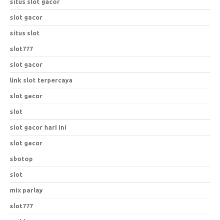
situs slot gacor
slot gacor
situs slot
slot777
slot gacor
link slot terpercaya
slot gacor
slot
slot gacor hari ini
slot gacor
sbotop
slot
mix parlay
slot777