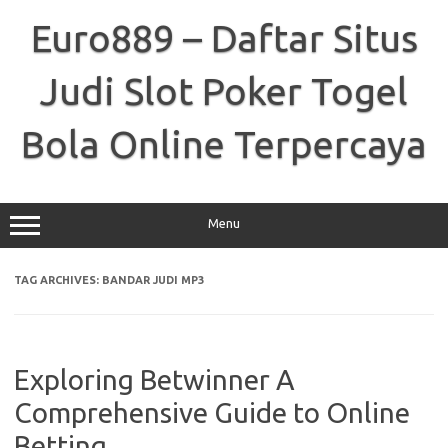
Skip
to
Euro889 – Daftar Situs
content
Judi Slot Poker Togel
Bola Online Terpercaya
Menu
TAG ARCHIVES:
BANDAR JUDI MP3
Exploring Betwinner A
Comprehensive Guide to Online
Betting