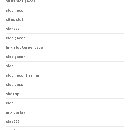
situs slot gacor
slot gacor
situs slot
slot777
slot gacor
link slot terpercaya
slot gacor
slot
slot gacor hari ini
slot gacor
sbotop
slot
mix parlay
slot777