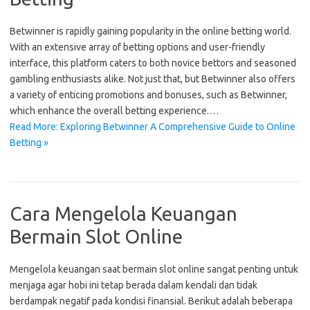
Betwinner is rapidly gaining popularity in the online betting world.
With an extensive array of betting options and user-friendly
interface, this platform caters to both novice bettors and seasoned
gambling enthusiasts alike. Not just that, but Betwinner also offers
a variety of enticing promotions and bonuses, such as Betwinner,
which enhance the overall betting experience.…
Read More: Exploring Betwinner A Comprehensive Guide to Online
Betting »
Cara Mengelola Keuangan
Bermain Slot Online
Mengelola keuangan saat bermain slot online sangat penting untuk
menjaga agar hobi ini tetap berada dalam kendali dan tidak
berdampak negatif pada kondisi finansial. Berikut adalah beberapa