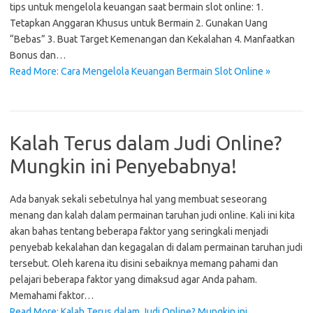
tips untuk mengelola keuangan saat bermain slot online: 1.
Tetapkan Anggaran Khusus untuk Bermain 2. Gunakan Uang
“Bebas” 3. Buat Target Kemenangan dan Kekalahan 4. Manfaatkan
Bonus dan…
Read More: Cara Mengelola Keuangan Bermain Slot Online »
Kalah Terus dalam Judi Online?
Mungkin ini Penyebabnya!
Ada banyak sekali sebetulnya hal yang membuat seseorang
menang dan kalah dalam permainan taruhan judi online. Kali ini kita
akan bahas tentang beberapa faktor yang seringkali menjadi
penyebab kekalahan dan kegagalan di dalam permainan taruhan judi
tersebut. Oleh karena itu disini sebaiknya memang pahami dan
pelajari beberapa faktor yang dimaksud agar Anda paham.
Memahami faktor…
Read More: Kalah Terus dalam Judi Online? Mungkin ini