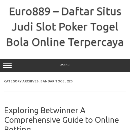
Skip
to
Euro889 – Daftar Situs
content
Judi Slot Poker Togel
Bola Online Terpercaya
Menu
CATEGORY ARCHIVES:
BANDAR TOGEL 220
Exploring Betwinner A
Comprehensive Guide to Online
Betting