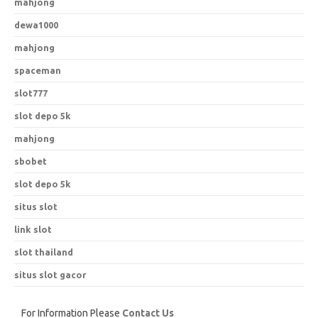
mahjong
dewa1000
mahjong
spaceman
slot777
slot depo 5k
mahjong
sbobet
slot depo 5k
situs slot
link slot
slot thailand
situs slot gacor
For Information Please
Contact Us