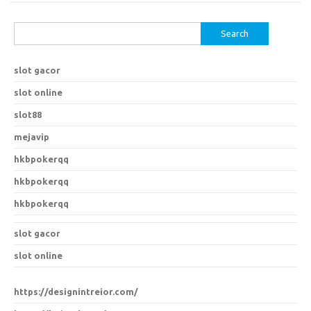
Search
for:
slot gacor
slot online
slot88
mejavip
hkbpokerqq
hkbpokerqq
hkbpokerqq
slot gacor
slot online
https://designintreior.com/