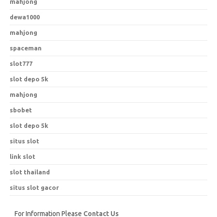
mahjong
dewa1000
mahjong
spaceman
slot777
slot depo 5k
mahjong
sbobet
slot depo 5k
situs slot
link slot
slot thailand
situs slot gacor
For Information Please
Contact Us