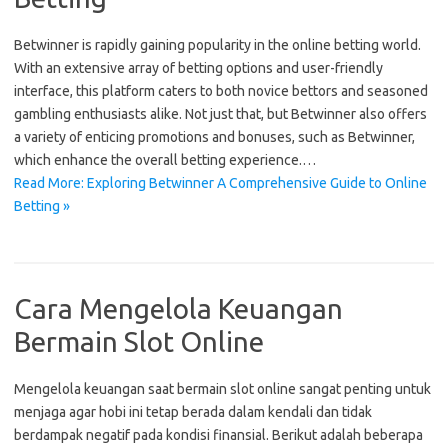
Betwinner is rapidly gaining popularity in the online betting world.
With an extensive array of betting options and user-friendly
interface, this platform caters to both novice bettors and seasoned
gambling enthusiasts alike. Not just that, but Betwinner also offers
a variety of enticing promotions and bonuses, such as Betwinner,
which enhance the overall betting experience.…
Read More: Exploring Betwinner A Comprehensive Guide to Online
Betting »
Cara Mengelola Keuangan
Bermain Slot Online
Mengelola keuangan saat bermain slot online sangat penting untuk
menjaga agar hobi ini tetap berada dalam kendali dan tidak
berdampak negatif pada kondisi finansial. Berikut adalah beberapa