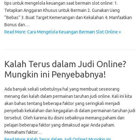
tips untuk mengelola keuangan saat bermain slot online: 1.
Tetapkan Anggaran Khusus untuk Bermain 2. Gunakan Uang
“Bebas” 3. Buat Target Kemenangan dan Kekalahan 4. Manfaatkan
Bonus dan…
Read More: Cara Mengelola Keuangan Bermain Slot Online »
Kalah Terus dalam Judi Online?
Mungkin ini Penyebabnya!
Ada banyak sekali sebetulnya hal yang membuat seseorang
menang dan kalah dalam permainan taruhan judi online. Kali ini kita
akan bahas tentang beberapa faktor yang seringkali menjadi
penyebab kekalahan dan kegagalan di dalam permainan taruhan judi
tersebut. Oleh karena itu disini sebaiknya memang pahami dan
pelajari beberapa faktor yang dimaksud agar Anda paham.
Memahami faktor…
Read More: Kalah Terus dalam Judi Online? Mungkin ini