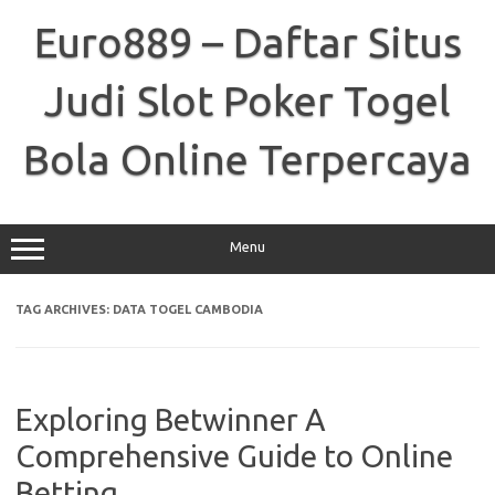
Skip
to
Euro889 – Daftar Situs
content
Judi Slot Poker Togel
Bola Online Terpercaya
Menu
TAG ARCHIVES:
DATA TOGEL CAMBODIA
Exploring Betwinner A
Comprehensive Guide to Online
Betting