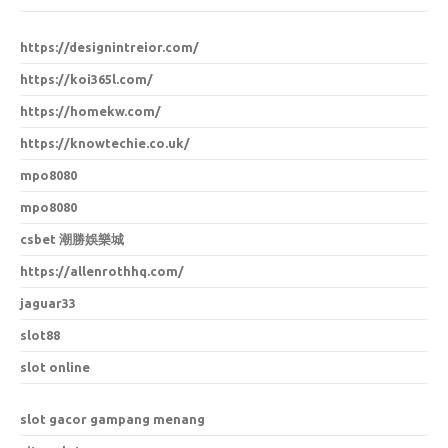
https://designintreior.com/
https://koi365l.com/
https://homekw.com/
https://knowtechie.co.uk/
mpo8080
mpo8080
csbet 潮勝娛樂城
https://allenrothhq.com/
jaguar33
slot88
slot online
slot gacor gampang menang