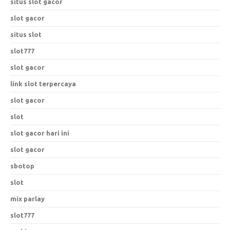
situs slot gacor
slot gacor
situs slot
slot777
slot gacor
link slot terpercaya
slot gacor
slot
slot gacor hari ini
slot gacor
sbotop
slot
mix parlay
slot777