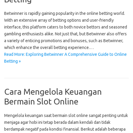
Betwinner is rapidly gaining popularity in the online betting world.
With an extensive array of betting options and user-friendly
interface, this platform caters to both novice bettors and seasoned
gambling enthusiasts alike. Not just that, but Betwinner also offers
a variety of enticing promotions and bonuses, such as Betwinner,
which enhance the overall betting experience.…
Read More: Exploring Betwinner A Comprehensive Guide to Online
Betting »
Cara Mengelola Keuangan
Bermain Slot Online
Mengelola keuangan saat bermain slot online sangat penting untuk
menjaga agar hobi ini tetap berada dalam kendali dan tidak
berdampak negatif pada kondisi finansial. Berikut adalah beberapa