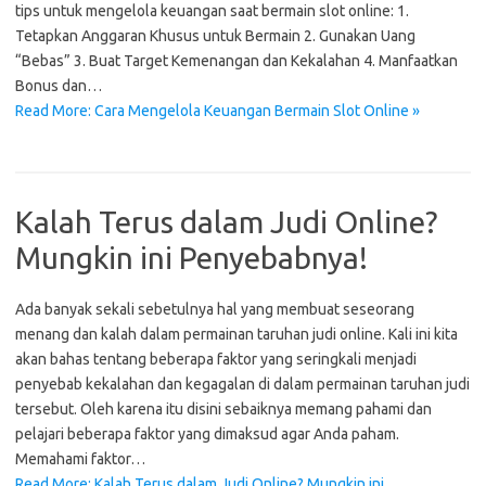
tips untuk mengelola keuangan saat bermain slot online: 1.
Tetapkan Anggaran Khusus untuk Bermain 2. Gunakan Uang
“Bebas” 3. Buat Target Kemenangan dan Kekalahan 4. Manfaatkan
Bonus dan…
Read More: Cara Mengelola Keuangan Bermain Slot Online »
Kalah Terus dalam Judi Online?
Mungkin ini Penyebabnya!
Ada banyak sekali sebetulnya hal yang membuat seseorang
menang dan kalah dalam permainan taruhan judi online. Kali ini kita
akan bahas tentang beberapa faktor yang seringkali menjadi
penyebab kekalahan dan kegagalan di dalam permainan taruhan judi
tersebut. Oleh karena itu disini sebaiknya memang pahami dan
pelajari beberapa faktor yang dimaksud agar Anda paham.
Memahami faktor…
Read More: Kalah Terus dalam Judi Online? Mungkin ini