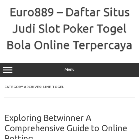
Skip
to
Euro889 – Daftar Situs
content
Judi Slot Poker Togel
Bola Online Terpercaya
Menu
CATEGORY ARCHIVES:
LINE TOGEL
Exploring Betwinner A
Comprehensive Guide to Online
Betting