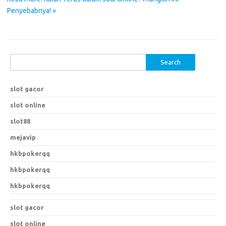
Penyebabnya! »
Search
for:
slot gacor
slot online
slot88
mejavip
hkbpokerqq
hkbpokerqq
hkbpokerqq
slot gacor
slot online