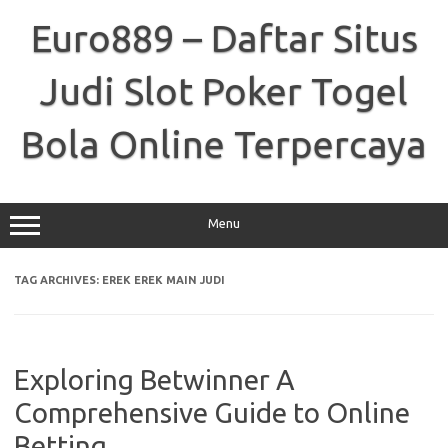
Skip
to
Euro889 – Daftar Situs
content
Judi Slot Poker Togel
Bola Online Terpercaya
Menu
TAG ARCHIVES:
EREK EREK MAIN JUDI
Exploring Betwinner A
Comprehensive Guide to Online
Betting