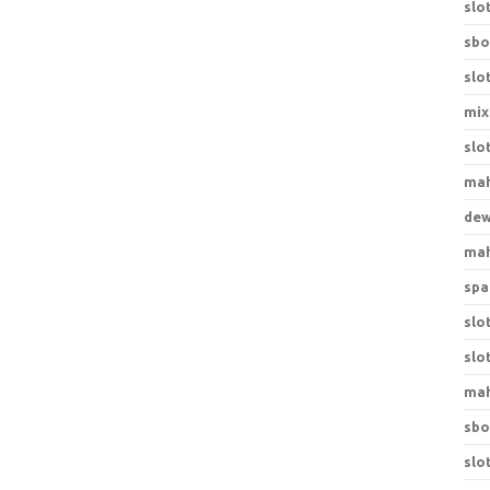
slo
sbo
slo
mix
slo
ma
dew
ma
sp
slo
slo
ma
sbo
slo