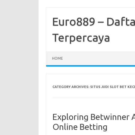
Skip
to
content
Euro889 – Dafta
Terpercaya
HOME
CATEGORY ARCHIVES:
SITUS JUDI SLOT BET KEC
Exploring Betwinner 
Online Betting