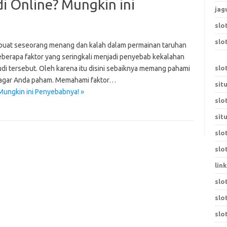
i Online? Mungkin ini
jag
slo
slo
buat seseorang menang dan kalah dalam permainan taruhan
g beberapa faktor yang seringkali menjadi penyebab kekalahan
di tersebut. Oleh karena itu disini sebaiknya memang pahami
slo
d agar Anda paham. Memahami faktor…
sit
Mungkin ini Penyebabnya! »
slo
sit
slo
slo
lin
slo
slo
slo