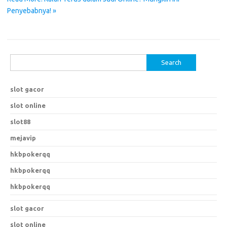
Penyebabnya! »
Search
for:
slot gacor
slot online
slot88
mejavip
hkbpokerqq
hkbpokerqq
hkbpokerqq
slot gacor
slot online