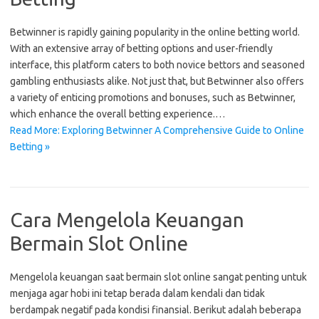
Betwinner is rapidly gaining popularity in the online betting world.
With an extensive array of betting options and user-friendly
interface, this platform caters to both novice bettors and seasoned
gambling enthusiasts alike. Not just that, but Betwinner also offers
a variety of enticing promotions and bonuses, such as Betwinner,
which enhance the overall betting experience.…
Read More: Exploring Betwinner A Comprehensive Guide to Online
Betting »
Cara Mengelola Keuangan
Bermain Slot Online
Mengelola keuangan saat bermain slot online sangat penting untuk
menjaga agar hobi ini tetap berada dalam kendali dan tidak
berdampak negatif pada kondisi finansial. Berikut adalah beberapa