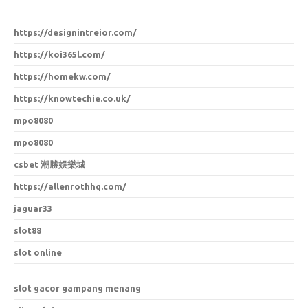
https://designintreior.com/
https://koi365l.com/
https://homekw.com/
https://knowtechie.co.uk/
mpo8080
mpo8080
csbet 潮勝娛樂城
https://allenrothhq.com/
jaguar33
slot88
slot online
slot gacor gampang menang