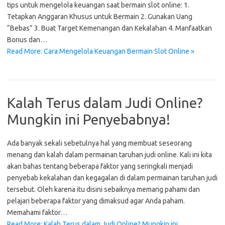
tips untuk mengelola keuangan saat bermain slot online: 1.
Tetapkan Anggaran Khusus untuk Bermain 2. Gunakan Uang
“Bebas” 3. Buat Target Kemenangan dan Kekalahan 4. Manfaatkan
Bonus dan…
Read More: Cara Mengelola Keuangan Bermain Slot Online »
Kalah Terus dalam Judi Online?
Mungkin ini Penyebabnya!
Ada banyak sekali sebetulnya hal yang membuat seseorang
menang dan kalah dalam permainan taruhan judi online. Kali ini kita
akan bahas tentang beberapa faktor yang seringkali menjadi
penyebab kekalahan dan kegagalan di dalam permainan taruhan judi
tersebut. Oleh karena itu disini sebaiknya memang pahami dan
pelajari beberapa faktor yang dimaksud agar Anda paham.
Memahami faktor…
Read More: Kalah Terus dalam Judi Online? Mungkin ini