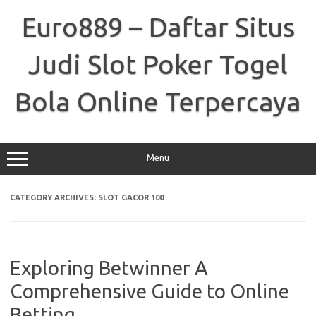
Skip
to
Euro889 – Daftar Situs
content
Judi Slot Poker Togel
Bola Online Terpercaya
Menu
CATEGORY ARCHIVES:
SLOT GACOR 100
Exploring Betwinner A
Comprehensive Guide to Online
Betting