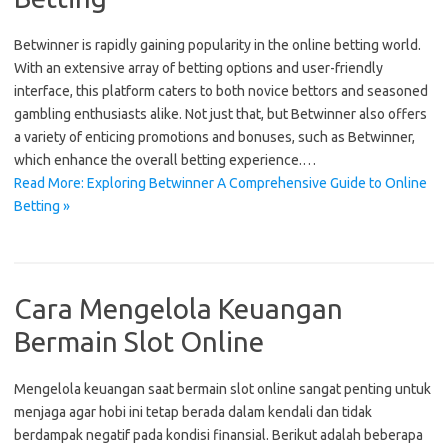
Betwinner is rapidly gaining popularity in the online betting world.
With an extensive array of betting options and user-friendly
interface, this platform caters to both novice bettors and seasoned
gambling enthusiasts alike. Not just that, but Betwinner also offers
a variety of enticing promotions and bonuses, such as Betwinner,
which enhance the overall betting experience.…
Read More: Exploring Betwinner A Comprehensive Guide to Online
Betting »
Cara Mengelola Keuangan
Bermain Slot Online
Mengelola keuangan saat bermain slot online sangat penting untuk
menjaga agar hobi ini tetap berada dalam kendali dan tidak
berdampak negatif pada kondisi finansial. Berikut adalah beberapa