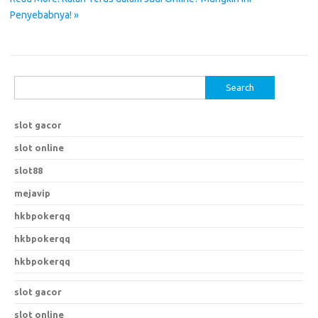
Penyebabnya! »
Search
for:
slot gacor
slot online
slot88
mejavip
hkbpokerqq
hkbpokerqq
hkbpokerqq
slot gacor
slot online