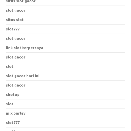
situs slot gacor
slot gacor
situs slot
slot777
slot gacor
link slot terpercaya
slot gacor
slot
slot gacor hari ini
slot gacor
sbotop
slot
mix parlay
slot777