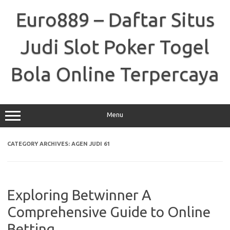
Skip
to
Euro889 – Daftar Situs
content
Judi Slot Poker Togel
Bola Online Terpercaya
Menu
CATEGORY ARCHIVES:
AGEN JUDI 61
Exploring Betwinner A
Comprehensive Guide to Online
Betting