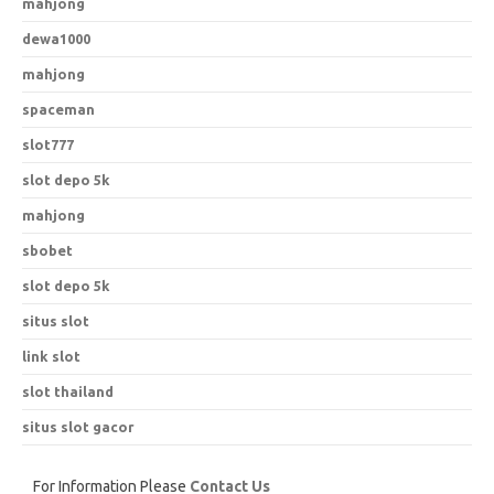
mahjong
dewa1000
mahjong
spaceman
slot777
slot depo 5k
mahjong
sbobet
slot depo 5k
situs slot
link slot
slot thailand
situs slot gacor
For Information Please
Contact Us