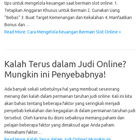
tips untuk mengelola keuangan saat bermain slot online: 1.
Tetapkan Anggaran Khusus untuk Bermain 2. Gunakan Uang
“Bebas” 3. Buat Target Kemenangan dan Kekalahan 4. Manfaatkan
Bonus dan…
Read More: Cara Mengelola Keuangan Bermain Slot Online »
Kalah Terus dalam Judi Online?
Mungkin ini Penyebabnya!
Ada banyak sekali sebetulnya hal yang membuat seseorang
menang dan kalah dalam permainan taruhan judi online. Kali ini kita
akan bahas tentang beberapa faktor yang seringkali menjadi
penyebab kekalahan dan kegagalan di dalam permainan taruhan judi
tersebut. Oleh karena itu disini sebaiknya memang pahami dan
pelajari beberapa faktor yang dimaksud agar Anda paham.
Memahami faktor…
Read More: Kalah Terus dalam Judi Online? Mungkin ini