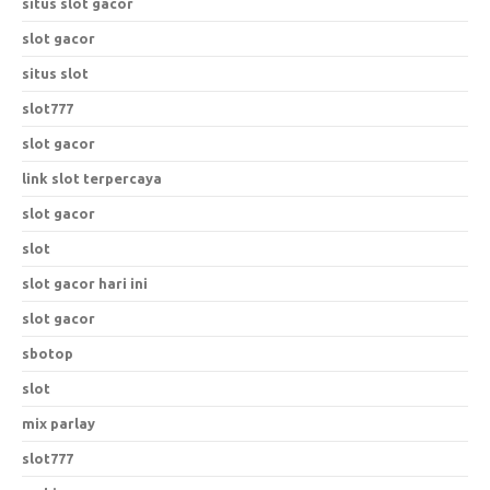
situs slot gacor
slot gacor
situs slot
slot777
slot gacor
link slot terpercaya
slot gacor
slot
slot gacor hari ini
slot gacor
sbotop
slot
mix parlay
slot777