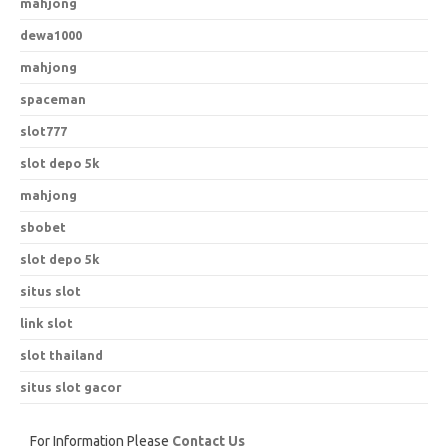
mahjong
dewa1000
mahjong
spaceman
slot777
slot depo 5k
mahjong
sbobet
slot depo 5k
situs slot
link slot
slot thailand
situs slot gacor
For Information Please
Contact Us