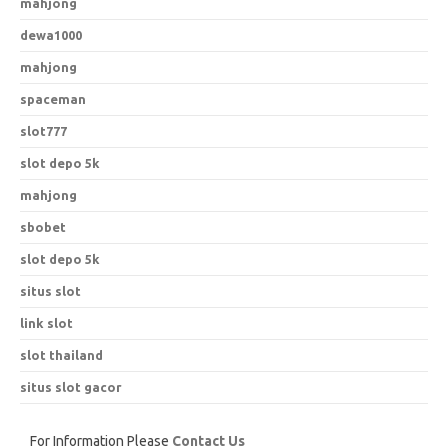
mahjong
dewa1000
mahjong
spaceman
slot777
slot depo 5k
mahjong
sbobet
slot depo 5k
situs slot
link slot
slot thailand
situs slot gacor
For Information Please
Contact Us