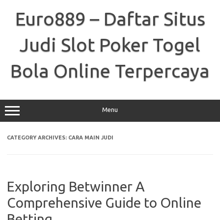
Skip
to
Euro889 – Daftar Situs
content
Judi Slot Poker Togel
Bola Online Terpercaya
Menu
CATEGORY ARCHIVES:
CARA MAIN JUDI
Exploring Betwinner A
Comprehensive Guide to Online
Betting