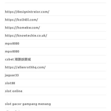
https://designintreior.com/
https://koi365l.com/
https://homekw.com/
https://knowtechie.co.uk/
mpo8080
mpo8080
csbet 潮勝娛樂城
https://allenrothhq.com/
jaguar33
slot88
slot online
slot gacor gampang menang