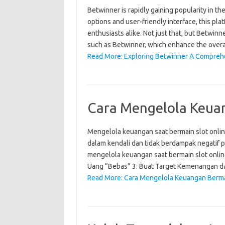
Betwinner is rapidly gaining popularity in th
options and user-friendly interface, this pl
enthusiasts alike. Not just that, but Betwinn
such as Betwinner, which enhance the overa
Read More: Exploring Betwinner A Comprehe
Cara Mengelola Keuan
Mengelola keuangan saat bermain slot online
dalam kendali dan tidak berdampak negatif pa
mengelola keuangan saat bermain slot onli
Uang “Bebas” 3. Buat Target Kemenangan d
Read More: Cara Mengelola Keuangan Bermai