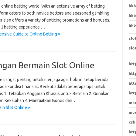
e online betting world. With an extensive array of betting
hk
atform caters to both novice bettors and seasoned gambling
hk
er also offers a variety of enticing promotions and bonuses,
hk
ll betting experience.…
nsive Guide to Online Betting »
slo
slo
gan Bermain Slot Online
htt
htt
 sangat penting untuk menjaga agar hobi ini tetap berada
htt
da kondisi finansial. Berikut adalah beberapa tips untuk
htt
ne: 1. Tetapkan Anggaran Khusus untuk Bermain 2. Gunakan
an Kekalahan 4. Manfaatkan Bonus dan…
mp
n Slot Online »
mp
cs
htt