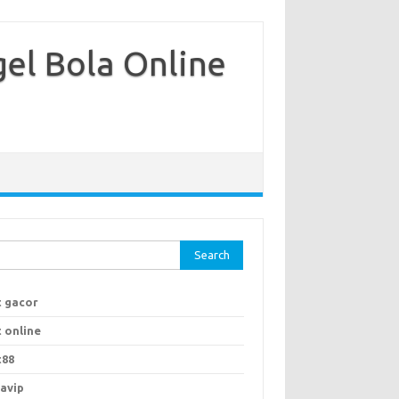
gel Bola Online
rch
t gacor
t online
t88
avip