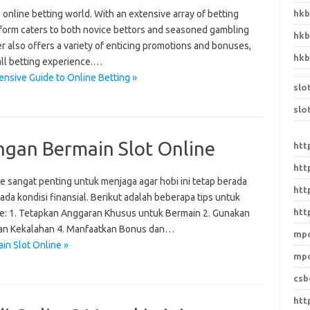
e online betting world. With an extensive array of betting
hk
atform caters to both novice bettors and seasoned gambling
hk
er also offers a variety of enticing promotions and bonuses,
hk
ll betting experience.…
nsive Guide to Online Betting »
slo
slo
gan Bermain Slot Online
htt
htt
 sangat penting untuk menjaga agar hobi ini tetap berada
htt
da kondisi finansial. Berikut adalah beberapa tips untuk
htt
ne: 1. Tetapkan Anggaran Khusus untuk Bermain 2. Gunakan
an Kekalahan 4. Manfaatkan Bonus dan…
mp
n Slot Online »
mp
cs
htt