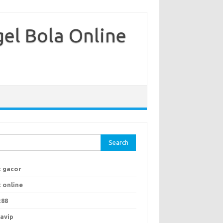
gel Bola Online
rch
t gacor
t online
t88
avip