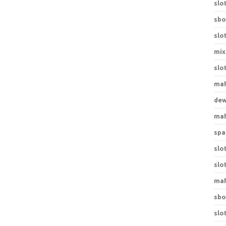
slo
sbo
slo
mix
slo
ma
dew
ma
sp
slo
slo
ma
sbo
slo