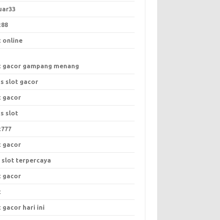
uar33
t88
t online
t gacor gampang menang
us slot gacor
t gacor
us slot
t777
t gacor
k slot terpercaya
t gacor
t
t gacor hari ini