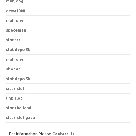
mahjong
dewa1000
mahjong
spaceman
slot777
slot depo 5k
mahjong
sbobet
slot depo 5k
situs slot
link slot
slot thailand
situs slot gacor
For Information Please
Contact Us