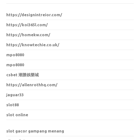
https://designintreior.com/
https://koi365l.com/
https://homekw.com/
https://knowtechie.co.uk/
mpo8080
mpo8080
csbet 潮勝娛樂城
https://allenrothhq.com/
jaguar33
slot88
slot online
slot gacor gampang menang