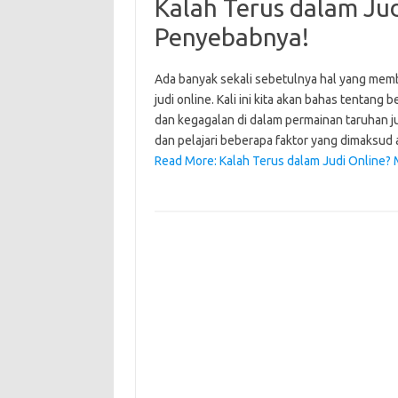
Kalah Terus dalam Jud
Penyebabnya!
Ada banyak sekali sebetulnya hal yang mem
judi online. Kali ini kita akan bahas tentan
dan kegagalan di dalam permainan taruhan ju
dan pelajari beberapa faktor yang dimaksu
Read More: Kalah Terus dalam Judi Online? 