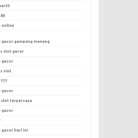
uar33
t88
t online
t gacor gampang menang
us slot gacor
t gacor
us slot
t777
t gacor
k slot terpercaya
t gacor
t
t gacor hari ini