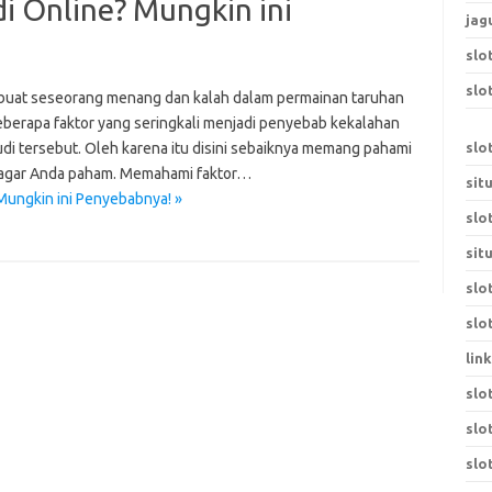
i Online? Mungkin ini
jag
slo
slo
buat seseorang menang dan kalah dalam permainan taruhan
g beberapa faktor yang seringkali menjadi penyebab kekalahan
di tersebut. Oleh karena itu disini sebaiknya memang pahami
slo
d agar Anda paham. Memahami faktor…
sit
Mungkin ini Penyebabnya! »
slo
sit
slo
slo
lin
slo
slo
slo