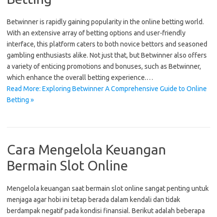
Betwinner is rapidly gaining popularity in the online betting world.
With an extensive array of betting options and user-friendly
interface, this platform caters to both novice bettors and seasoned
gambling enthusiasts alike. Not just that, but Betwinner also offers
a variety of enticing promotions and bonuses, such as Betwinner,
which enhance the overall betting experience.…
Read More: Exploring Betwinner A Comprehensive Guide to Online
Betting »
Cara Mengelola Keuangan
Bermain Slot Online
Mengelola keuangan saat bermain slot online sangat penting untuk
menjaga agar hobi ini tetap berada dalam kendali dan tidak
berdampak negatif pada kondisi finansial. Berikut adalah beberapa