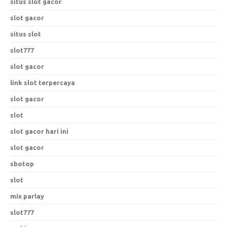
situs slot gacor
slot gacor
situs slot
slot777
slot gacor
link slot terpercaya
slot gacor
slot
slot gacor hari ini
slot gacor
sbotop
slot
mix parlay
slot777