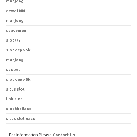
mahjong
dewa1000
mahjong
spaceman
slot777
slot depo 5k
mahjong
sbobet
slot depo 5k
situs slot
link slot
slot thailand
situs slot gacor
For Information Please
Contact Us