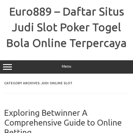
Skip
to
Euro889 – Daftar Situs
content
Judi Slot Poker Togel
Bola Online Terpercaya
Menu
CATEGORY ARCHIVES:
JUDI ONLINE SLOT
Exploring Betwinner A
Comprehensive Guide to Online
Betting