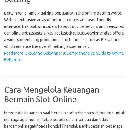
Betwinner is rapidly gaining popularity in the online betting world.
With an extensive array of betting options and user-friendly
interface, this platform caters to both novice bettors and seasoned
gambling enthusiasts alike. Not just that, but Betwinner also offers
a variety of enticing promotions and bonuses, such as Betwinner,
which enhance the overall betting experience.…
Read More: Exploring Betwinner A Comprehensive Guide to Online
Betting »
Cara Mengelola Keuangan
Bermain Slot Online
Mengelola keuangan saat bermain slot online sangat penting untuk
menjaga agar hobi ini tetap berada dalam kendali dan tidak
berdampak negatif pada kondisi finansial. Berikut adalah beberapa