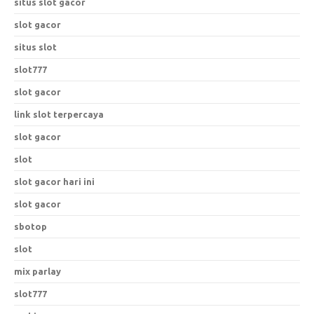
situs slot gacor
slot gacor
situs slot
slot777
slot gacor
link slot terpercaya
slot gacor
slot
slot gacor hari ini
slot gacor
sbotop
slot
mix parlay
slot777