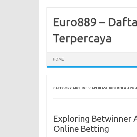
Skip
to
content
Euro889 – Dafta
Terpercaya
HOME
CATEGORY ARCHIVES:
APLIKASI JUDI BOLA APK
Exploring Betwinner 
Online Betting