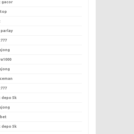
t gacor
top
t
 parlay
t777
hjong
a1000
hjong
aceman
t777
t depo 5k
hjong
bet
t depo 5k