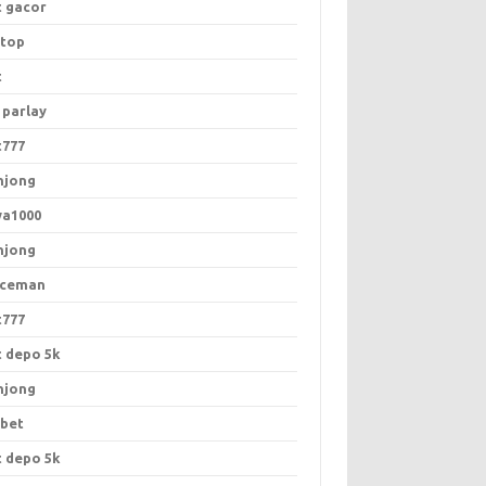
t gacor
top
t
 parlay
t777
hjong
a1000
hjong
aceman
t777
t depo 5k
hjong
bet
t depo 5k