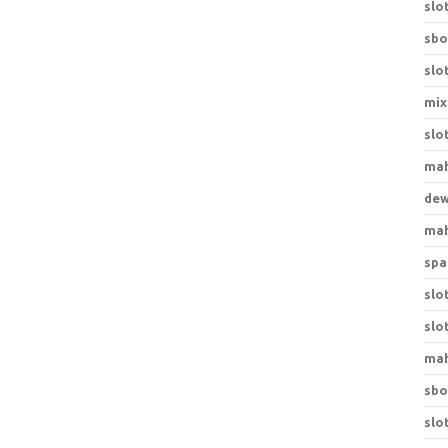
slo
sbo
slo
mix
slo
ma
dew
ma
sp
slo
slo
ma
sbo
slo