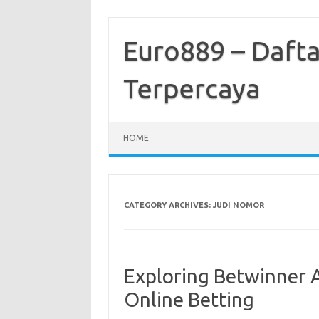
Skip
to
content
Euro889 – Dafta
Terpercaya
HOME
CATEGORY ARCHIVES:
JUDI NOMOR
Exploring Betwinner 
Online Betting