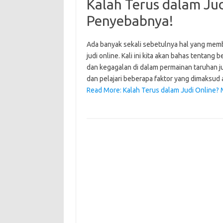
Kalah Terus dalam Jud
Penyebabnya!
Ada banyak sekali sebetulnya hal yang mem
judi online. Kali ini kita akan bahas tentan
dan kegagalan di dalam permainan taruhan ju
dan pelajari beberapa faktor yang dimaksu
Read More: Kalah Terus dalam Judi Online? 