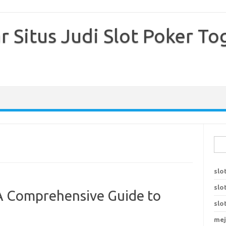
r Situs Judi Slot Poker To
Sea
for:
slo
slo
A Comprehensive Guide to
slo
mej