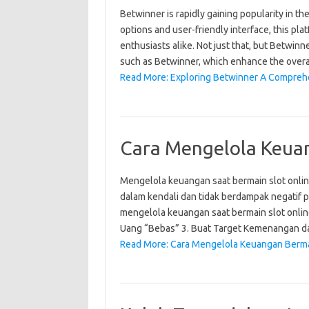
Betwinner is rapidly gaining popularity in th
options and user-friendly interface, this pl
enthusiasts alike. Not just that, but Betwinn
such as Betwinner, which enhance the overa
Read More: Exploring Betwinner A Comprehe
Cara Mengelola Keuan
Mengelola keuangan saat bermain slot online
dalam kendali dan tidak berdampak negatif pa
mengelola keuangan saat bermain slot onli
Uang “Bebas” 3. Buat Target Kemenangan d
Read More: Cara Mengelola Keuangan Bermai