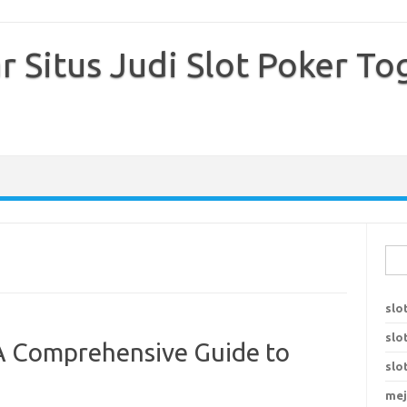
r Situs Judi Slot Poker To
Sea
for:
slo
slo
A Comprehensive Guide to
slo
mej