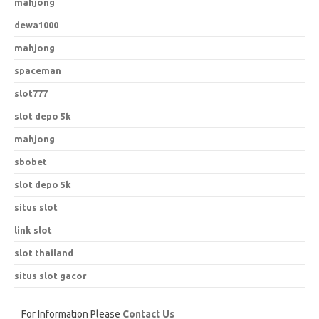
mahjong
dewa1000
mahjong
spaceman
slot777
slot depo 5k
mahjong
sbobet
slot depo 5k
situs slot
link slot
slot thailand
situs slot gacor
For Information Please
Contact Us