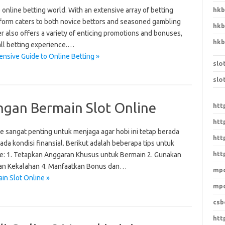
e online betting world. With an extensive array of betting
hk
atform caters to both novice bettors and seasoned gambling
hk
er also offers a variety of enticing promotions and bonuses,
hk
ll betting experience.…
nsive Guide to Online Betting »
slo
slo
gan Bermain Slot Online
htt
htt
 sangat penting untuk menjaga agar hobi ini tetap berada
htt
da kondisi finansial. Berikut adalah beberapa tips untuk
htt
ne: 1. Tetapkan Anggaran Khusus untuk Bermain 2. Gunakan
an Kekalahan 4. Manfaatkan Bonus dan…
mp
n Slot Online »
mp
cs
htt