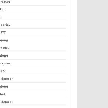
t gacor
top
t
 parlay
t777
hjong
a1000
hjong
aceman
t777
t depo 5k
hjong
bet
t depo 5k