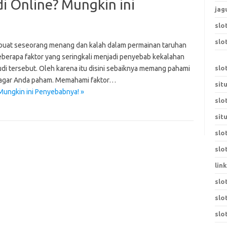
i Online? Mungkin ini
jag
slo
slo
buat seseorang menang dan kalah dalam permainan taruhan
g beberapa faktor yang seringkali menjadi penyebab kekalahan
di tersebut. Oleh karena itu disini sebaiknya memang pahami
slo
d agar Anda paham. Memahami faktor…
sit
Mungkin ini Penyebabnya! »
slo
sit
slo
slo
lin
slo
slo
slo