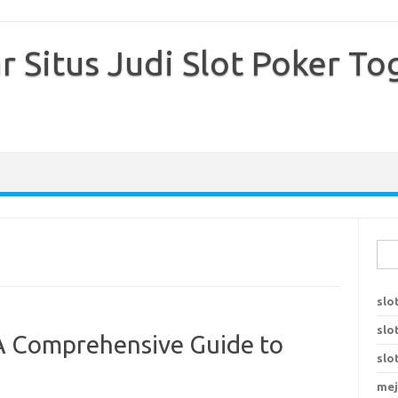
r Situs Judi Slot Poker To
Sea
for:
slo
slo
A Comprehensive Guide to
slo
mej