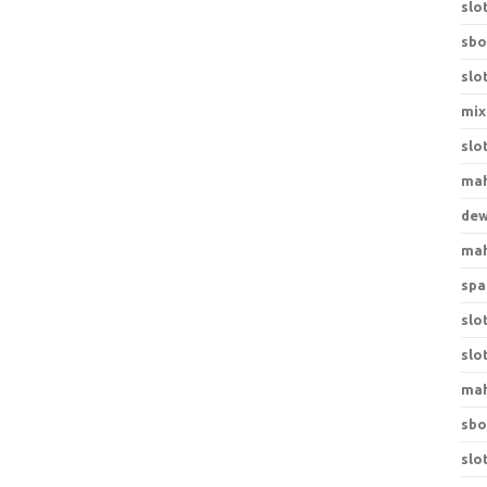
slo
sbo
slo
mix
slo
ma
dew
ma
sp
slo
slo
ma
sbo
slo