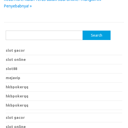
Penyebabnya! »
Search
for:
slot gacor
slot online
slot88
mejavip
hkbpokerqq
hkbpokerqq
hkbpokerqq
slot gacor
slot online