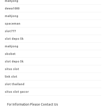
mahjong
dewa1000
mahjong
spaceman
slot777
slot depo 5k
mahjong
sbobet
slot depo 5k
situs slot
link slot
slot thailand
situs slot gacor
For Information Please
Contact Us