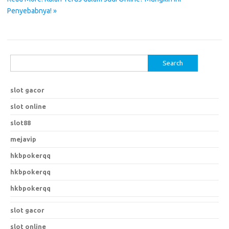
Penyebabnya! »
Search
for:
slot gacor
slot online
slot88
mejavip
hkbpokerqq
hkbpokerqq
hkbpokerqq
slot gacor
slot online