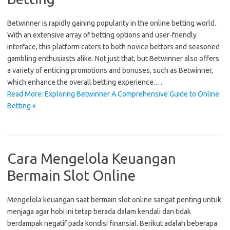
Betwinner is rapidly gaining popularity in the online betting world.
With an extensive array of betting options and user-friendly
interface, this platform caters to both novice bettors and seasoned
gambling enthusiasts alike. Not just that, but Betwinner also offers
a variety of enticing promotions and bonuses, such as Betwinner,
which enhance the overall betting experience.…
Read More: Exploring Betwinner A Comprehensive Guide to Online
Betting »
Cara Mengelola Keuangan
Bermain Slot Online
Mengelola keuangan saat bermain slot online sangat penting untuk
menjaga agar hobi ini tetap berada dalam kendali dan tidak
berdampak negatif pada kondisi finansial. Berikut adalah beberapa