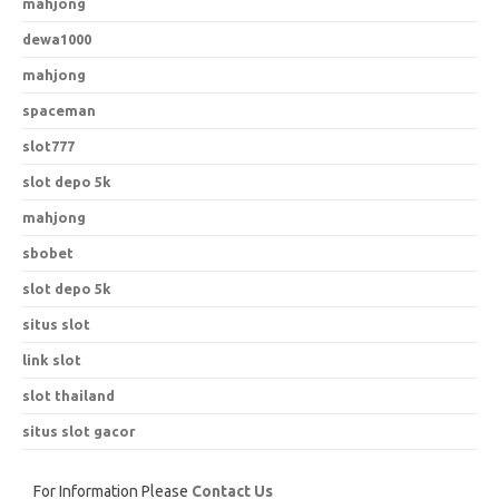
mahjong
dewa1000
mahjong
spaceman
slot777
slot depo 5k
mahjong
sbobet
slot depo 5k
situs slot
link slot
slot thailand
situs slot gacor
For Information Please
Contact Us