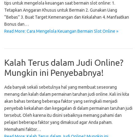
tips untuk mengelola keuangan saat bermain slot online: 1.
Tetapkan Anggaran Khusus untuk Bermain 2. Gunakan Uang
“Bebas” 3. Buat Target Kemenangan dan Kekalahan 4. Manfaatkan
Bonus dan…
Read More: Cara Mengelola Keuangan Bermain Slot Online »
Kalah Terus dalam Judi Online?
Mungkin ini Penyebabnya!
Ada banyak sekali sebetulnya hal yang membuat seseorang
menang dan kalah dalam permainan taruhan judi online. Kali ini kita
akan bahas tentang beberapa faktor yang seringkali menjadi
penyebab kekalahan dan kegagalan di dalam permainan taruhan judi
tersebut. Oleh karena itu disini sebaiknya memang pahami dan
pelajari beberapa faktor yang dimaksud agar Anda paham.
Memahami faktor…
Read More: Kalah Terus dalam Judi Online? Mungkin ini