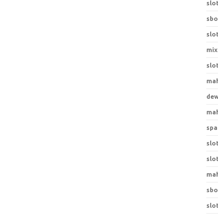
slo
sbo
slo
mix
slo
ma
dew
ma
sp
slo
slo
ma
sbo
slo