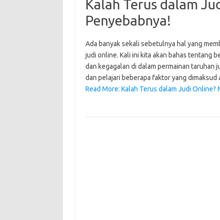
Kalah Terus dalam Jud
Penyebabnya!
Ada banyak sekali sebetulnya hal yang mem
judi online. Kali ini kita akan bahas tentan
dan kegagalan di dalam permainan taruhan ju
dan pelajari beberapa faktor yang dimaksu
Read More: Kalah Terus dalam Judi Online? 