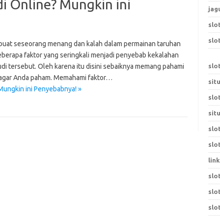
i Online? Mungkin ini
jag
slo
slo
buat seseorang menang dan kalah dalam permainan taruhan
g beberapa faktor yang seringkali menjadi penyebab kekalahan
di tersebut. Oleh karena itu disini sebaiknya memang pahami
slo
d agar Anda paham. Memahami faktor…
sit
Mungkin ini Penyebabnya! »
slo
sit
slo
slo
lin
slo
slo
slo