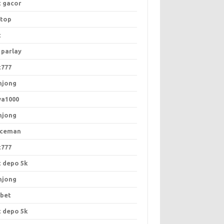
t gacor
top
t
 parlay
t777
hjong
a1000
hjong
aceman
t777
t depo 5k
hjong
bet
t depo 5k