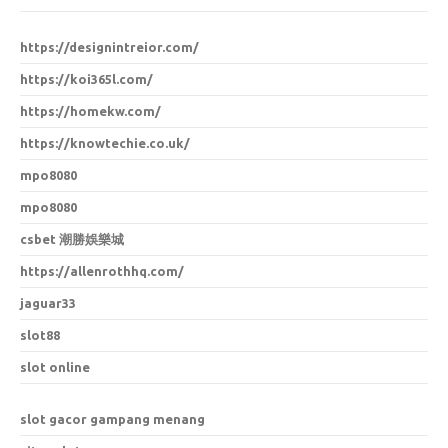
https://designintreior.com/
https://koi365l.com/
https://homekw.com/
https://knowtechie.co.uk/
mpo8080
mpo8080
csbet 潮勝娛樂城
https://allenrothhq.com/
jaguar33
slot88
slot online
slot gacor gampang menang