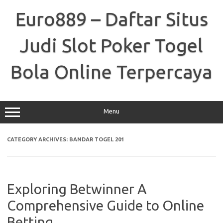
Skip
to
Euro889 – Daftar Situs
content
Judi Slot Poker Togel
Bola Online Terpercaya
Menu
CATEGORY ARCHIVES:
BANDAR TOGEL 201
Exploring Betwinner A
Comprehensive Guide to Online
Betting