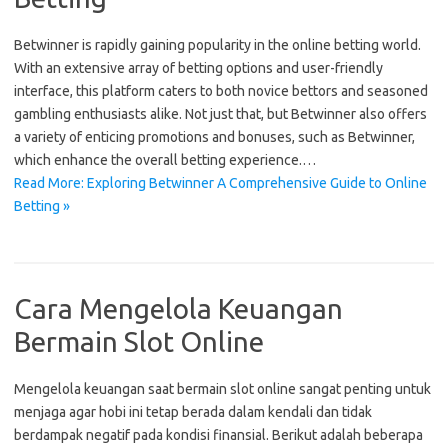
Betwinner is rapidly gaining popularity in the online betting world.
With an extensive array of betting options and user-friendly
interface, this platform caters to both novice bettors and seasoned
gambling enthusiasts alike. Not just that, but Betwinner also offers
a variety of enticing promotions and bonuses, such as Betwinner,
which enhance the overall betting experience.…
Read More: Exploring Betwinner A Comprehensive Guide to Online
Betting »
Cara Mengelola Keuangan
Bermain Slot Online
Mengelola keuangan saat bermain slot online sangat penting untuk
menjaga agar hobi ini tetap berada dalam kendali dan tidak
berdampak negatif pada kondisi finansial. Berikut adalah beberapa