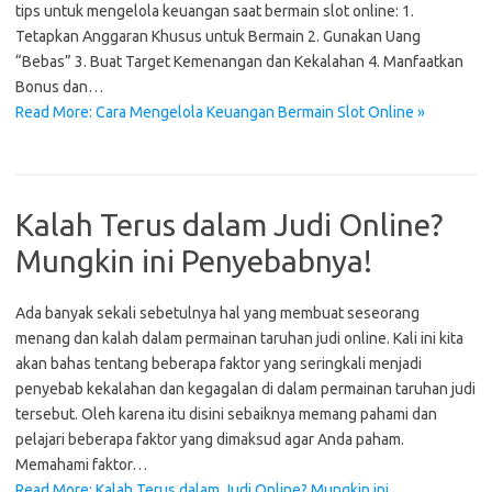
tips untuk mengelola keuangan saat bermain slot online: 1.
Tetapkan Anggaran Khusus untuk Bermain 2. Gunakan Uang
“Bebas” 3. Buat Target Kemenangan dan Kekalahan 4. Manfaatkan
Bonus dan…
Read More: Cara Mengelola Keuangan Bermain Slot Online »
Kalah Terus dalam Judi Online?
Mungkin ini Penyebabnya!
Ada banyak sekali sebetulnya hal yang membuat seseorang
menang dan kalah dalam permainan taruhan judi online. Kali ini kita
akan bahas tentang beberapa faktor yang seringkali menjadi
penyebab kekalahan dan kegagalan di dalam permainan taruhan judi
tersebut. Oleh karena itu disini sebaiknya memang pahami dan
pelajari beberapa faktor yang dimaksud agar Anda paham.
Memahami faktor…
Read More: Kalah Terus dalam Judi Online? Mungkin ini