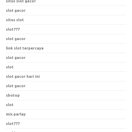
situs slot gacor
slot gacor
situs slot
slot777
slot gacor
link slot terpercaya
slot gacor
slot
slot gacor hari ini
slot gacor
sbotop
slot
mix parlay
slot777