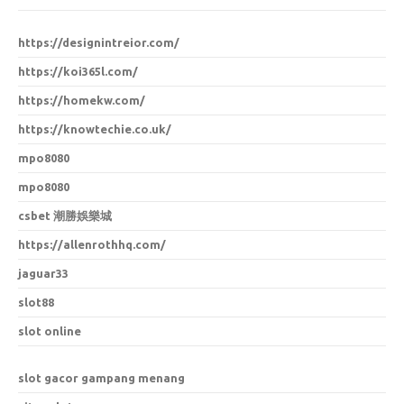
https://designintreior.com/
https://koi365l.com/
https://homekw.com/
https://knowtechie.co.uk/
mpo8080
mpo8080
csbet 潮勝娛樂城
https://allenrothhq.com/
jaguar33
slot88
slot online
slot gacor gampang menang