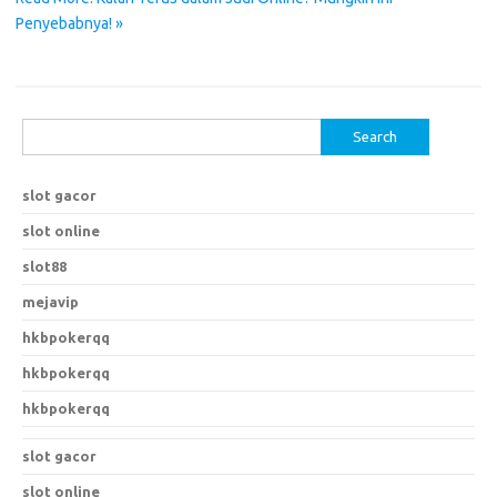
Penyebabnya! »
Search
for:
slot gacor
slot online
slot88
mejavip
hkbpokerqq
hkbpokerqq
hkbpokerqq
slot gacor
slot online