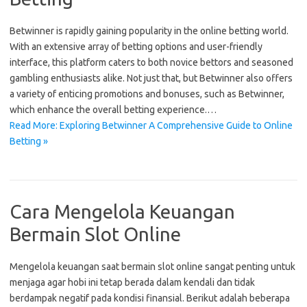
Betwinner is rapidly gaining popularity in the online betting world.
With an extensive array of betting options and user-friendly
interface, this platform caters to both novice bettors and seasoned
gambling enthusiasts alike. Not just that, but Betwinner also offers
a variety of enticing promotions and bonuses, such as Betwinner,
which enhance the overall betting experience.…
Read More: Exploring Betwinner A Comprehensive Guide to Online
Betting »
Cara Mengelola Keuangan
Bermain Slot Online
Mengelola keuangan saat bermain slot online sangat penting untuk
menjaga agar hobi ini tetap berada dalam kendali dan tidak
berdampak negatif pada kondisi finansial. Berikut adalah beberapa