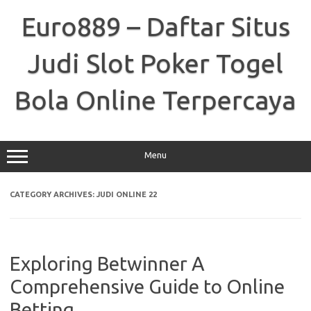
Skip
to
Euro889 – Daftar Situs
content
Judi Slot Poker Togel
Bola Online Terpercaya
Menu
CATEGORY ARCHIVES:
JUDI ONLINE 22
Exploring Betwinner A
Comprehensive Guide to Online
Betting