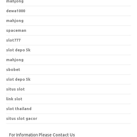
mahjong
dewa1000
mahjong
spaceman
slot777
slot depo 5k
mahjong
sbobet
slot depo 5k
situs slot
link slot
slot thailand
situs slot gacor
For Information Please
Contact Us