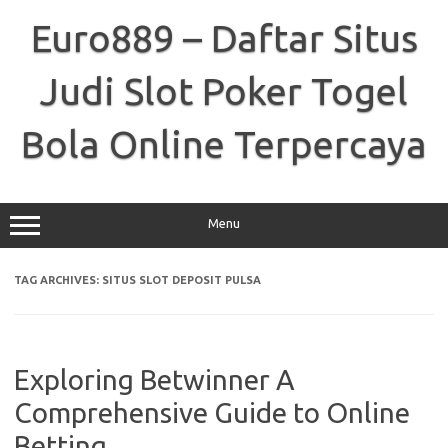
Skip
to
Euro889 – Daftar Situs
content
Judi Slot Poker Togel
Bola Online Terpercaya
Menu
TAG ARCHIVES:
SITUS SLOT DEPOSIT PULSA
Exploring Betwinner A
Comprehensive Guide to Online
Betting