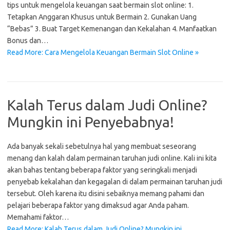
tips untuk mengelola keuangan saat bermain slot online: 1.
Tetapkan Anggaran Khusus untuk Bermain 2. Gunakan Uang
“Bebas” 3. Buat Target Kemenangan dan Kekalahan 4. Manfaatkan
Bonus dan…
Read More: Cara Mengelola Keuangan Bermain Slot Online »
Kalah Terus dalam Judi Online?
Mungkin ini Penyebabnya!
Ada banyak sekali sebetulnya hal yang membuat seseorang
menang dan kalah dalam permainan taruhan judi online. Kali ini kita
akan bahas tentang beberapa faktor yang seringkali menjadi
penyebab kekalahan dan kegagalan di dalam permainan taruhan judi
tersebut. Oleh karena itu disini sebaiknya memang pahami dan
pelajari beberapa faktor yang dimaksud agar Anda paham.
Memahami faktor…
Read More: Kalah Terus dalam Judi Online? Mungkin ini