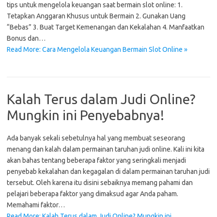
tips untuk mengelola keuangan saat bermain slot online: 1.
Tetapkan Anggaran Khusus untuk Bermain 2. Gunakan Uang
“Bebas” 3. Buat Target Kemenangan dan Kekalahan 4. Manfaatkan
Bonus dan…
Read More: Cara Mengelola Keuangan Bermain Slot Online »
Kalah Terus dalam Judi Online?
Mungkin ini Penyebabnya!
Ada banyak sekali sebetulnya hal yang membuat seseorang
menang dan kalah dalam permainan taruhan judi online. Kali ini kita
akan bahas tentang beberapa faktor yang seringkali menjadi
penyebab kekalahan dan kegagalan di dalam permainan taruhan judi
tersebut. Oleh karena itu disini sebaiknya memang pahami dan
pelajari beberapa faktor yang dimaksud agar Anda paham.
Memahami faktor…
Read More: Kalah Terus dalam Judi Online? Mungkin ini