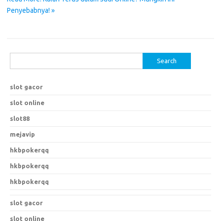
Penyebabnya! »
Search
for:
slot gacor
slot online
slot88
mejavip
hkbpokerqq
hkbpokerqq
hkbpokerqq
slot gacor
slot online