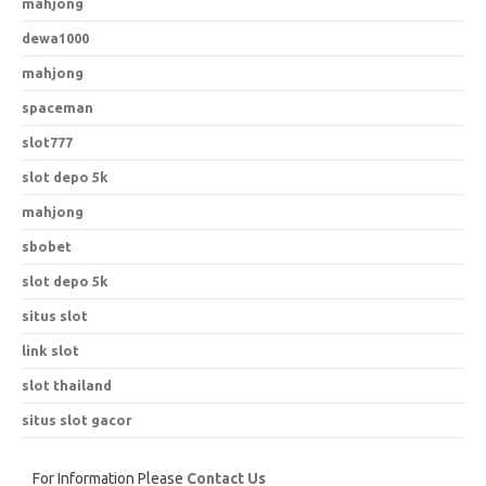
mahjong
dewa1000
mahjong
spaceman
slot777
slot depo 5k
mahjong
sbobet
slot depo 5k
situs slot
link slot
slot thailand
situs slot gacor
For Information Please
Contact Us