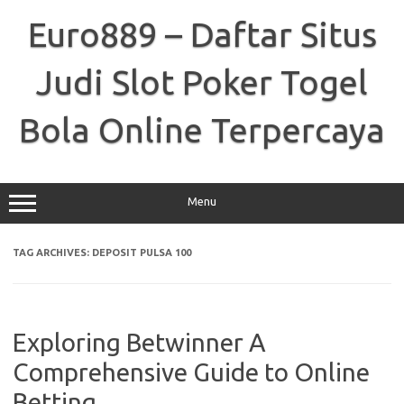
Skip
to
Euro889 – Daftar Situs
content
Judi Slot Poker Togel
Bola Online Terpercaya
Menu
TAG ARCHIVES:
DEPOSIT PULSA 100
Exploring Betwinner A
Comprehensive Guide to Online
Betting