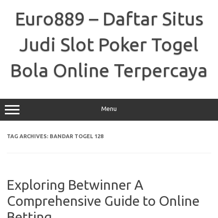
Skip
to
Euro889 – Daftar Situs
content
Judi Slot Poker Togel
Bola Online Terpercaya
Menu
TAG ARCHIVES:
BANDAR TOGEL 128
Exploring Betwinner A
Comprehensive Guide to Online
Betting