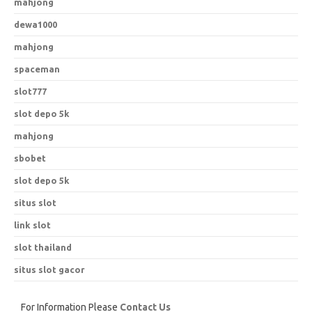
mahjong
dewa1000
mahjong
spaceman
slot777
slot depo 5k
mahjong
sbobet
slot depo 5k
situs slot
link slot
slot thailand
situs slot gacor
For Information Please
Contact Us