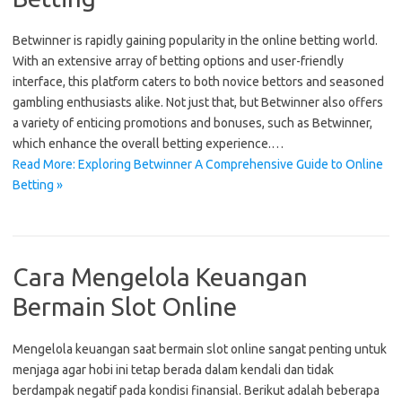
Betwinner is rapidly gaining popularity in the online betting world.
With an extensive array of betting options and user-friendly
interface, this platform caters to both novice bettors and seasoned
gambling enthusiasts alike. Not just that, but Betwinner also offers
a variety of enticing promotions and bonuses, such as Betwinner,
which enhance the overall betting experience.…
Read More: Exploring Betwinner A Comprehensive Guide to Online
Betting »
Cara Mengelola Keuangan
Bermain Slot Online
Mengelola keuangan saat bermain slot online sangat penting untuk
menjaga agar hobi ini tetap berada dalam kendali dan tidak
berdampak negatif pada kondisi finansial. Berikut adalah beberapa