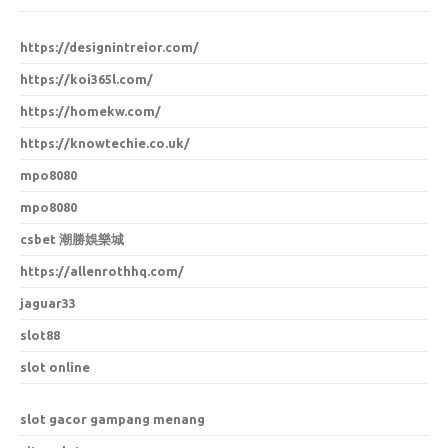
https://designintreior.com/
https://koi365l.com/
https://homekw.com/
https://knowtechie.co.uk/
mpo8080
mpo8080
csbet 潮勝娛樂城
https://allenrothhq.com/
jaguar33
slot88
slot online
slot gacor gampang menang