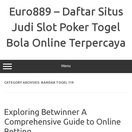
Skip
to
Euro889 – Daftar Situs
content
Judi Slot Poker Togel
Bola Online Terpercaya
Menu
CATEGORY ARCHIVES:
BANDAR TOGEL 119
Exploring Betwinner A
Comprehensive Guide to Online
Betting