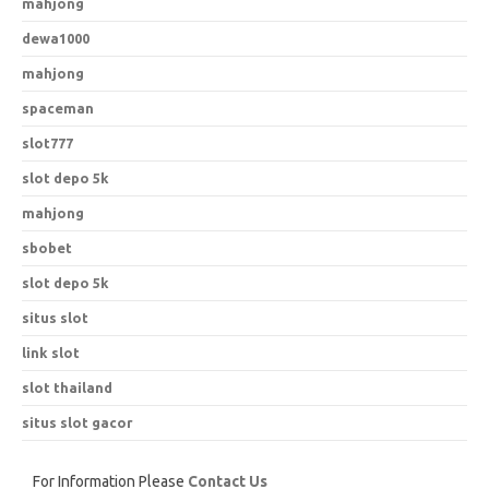
mahjong
dewa1000
mahjong
spaceman
slot777
slot depo 5k
mahjong
sbobet
slot depo 5k
situs slot
link slot
slot thailand
situs slot gacor
For Information Please
Contact Us