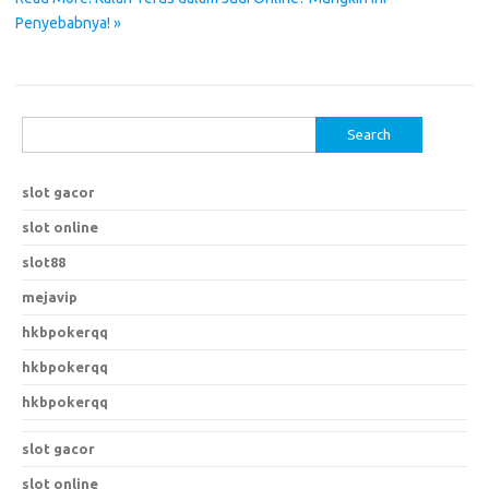
Penyebabnya! »
Search
for:
slot gacor
slot online
slot88
mejavip
hkbpokerqq
hkbpokerqq
hkbpokerqq
slot gacor
slot online