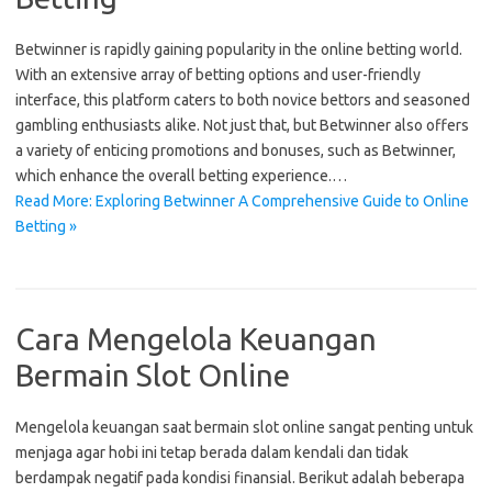
Betwinner is rapidly gaining popularity in the online betting world.
With an extensive array of betting options and user-friendly
interface, this platform caters to both novice bettors and seasoned
gambling enthusiasts alike. Not just that, but Betwinner also offers
a variety of enticing promotions and bonuses, such as Betwinner,
which enhance the overall betting experience.…
Read More: Exploring Betwinner A Comprehensive Guide to Online
Betting »
Cara Mengelola Keuangan
Bermain Slot Online
Mengelola keuangan saat bermain slot online sangat penting untuk
menjaga agar hobi ini tetap berada dalam kendali dan tidak
berdampak negatif pada kondisi finansial. Berikut adalah beberapa