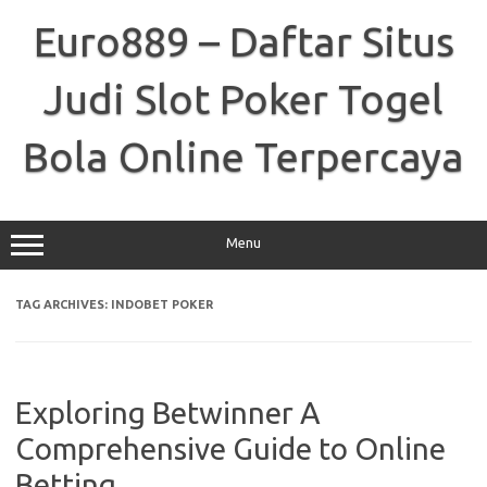
Skip
to
Euro889 – Daftar Situs
content
Judi Slot Poker Togel
Bola Online Terpercaya
Menu
TAG ARCHIVES:
INDOBET POKER
Exploring Betwinner A
Comprehensive Guide to Online
Betting