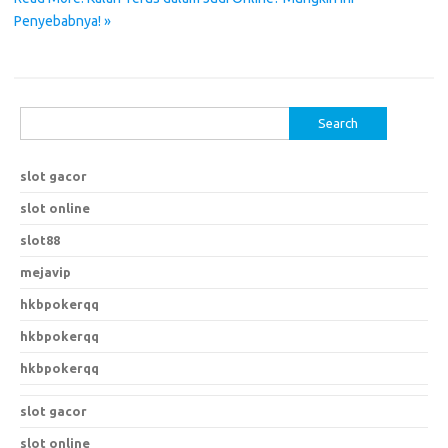
Penyebabnya! »
Search
for:
slot gacor
slot online
slot88
mejavip
hkbpokerqq
hkbpokerqq
hkbpokerqq
slot gacor
slot online