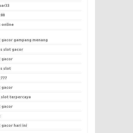
uar33
t88
t online
t gacor gampang menang
us slot gacor
t gacor
us slot
t777
t gacor
k slot terpercaya
t gacor
t
t gacor hari ini