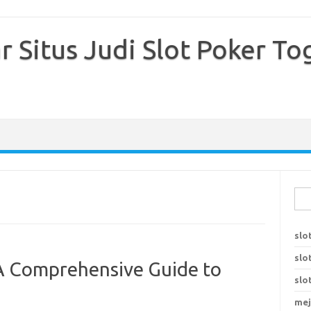
r Situs Judi Slot Poker To
Sea
for:
slo
slo
A Comprehensive Guide to
slo
mej