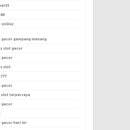
uar33
t88
t online
t gacor gampang menang
us slot gacor
t gacor
us slot
t777
t gacor
k slot terpercaya
t gacor
t
t gacor hari ini