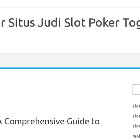
r Situs Judi Slot Poker To
Sea
for:
slo
slo
A Comprehensive Guide to
slo
mej