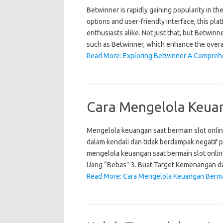
Betwinner is rapidly gaining popularity in th
options and user-friendly interface, this pl
enthusiasts alike. Not just that, but Betwinn
such as Betwinner, which enhance the overa
Read More: Exploring Betwinner A Comprehe
Cara Mengelola Keuan
Mengelola keuangan saat bermain slot online
dalam kendali dan tidak berdampak negatif pa
mengelola keuangan saat bermain slot onli
Uang “Bebas” 3. Buat Target Kemenangan d
Read More: Cara Mengelola Keuangan Bermai