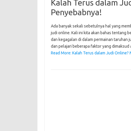
Kalah Terus dalam Jud
Penyebabnya!
Ada banyak sekali sebetulnya hal yang mem
judi online. Kali ini kita akan bahas tentan
dan kegagalan di dalam permainan taruhan ju
dan pelajari beberapa faktor yang dimaksu
Read More: Kalah Terus dalam Judi Online? 