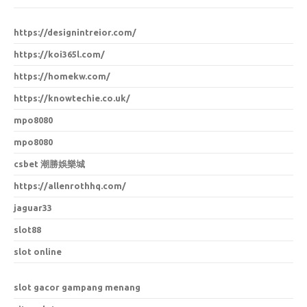
https://designintreior.com/
https://koi365l.com/
https://homekw.com/
https://knowtechie.co.uk/
mpo8080
mpo8080
csbet 潮勝娛樂城
https://allenrothhq.com/
jaguar33
slot88
slot online
slot gacor gampang menang