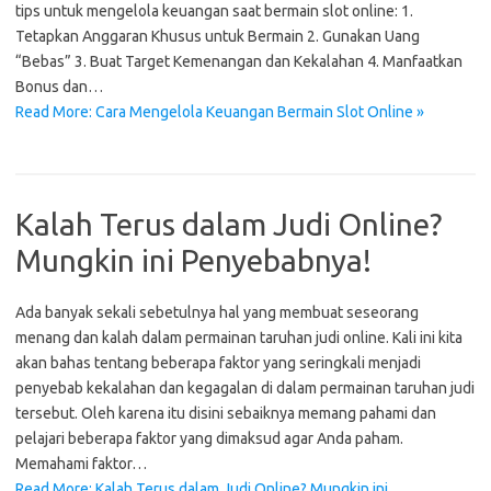
tips untuk mengelola keuangan saat bermain slot online: 1.
Tetapkan Anggaran Khusus untuk Bermain 2. Gunakan Uang
“Bebas” 3. Buat Target Kemenangan dan Kekalahan 4. Manfaatkan
Bonus dan…
Read More: Cara Mengelola Keuangan Bermain Slot Online »
Kalah Terus dalam Judi Online?
Mungkin ini Penyebabnya!
Ada banyak sekali sebetulnya hal yang membuat seseorang
menang dan kalah dalam permainan taruhan judi online. Kali ini kita
akan bahas tentang beberapa faktor yang seringkali menjadi
penyebab kekalahan dan kegagalan di dalam permainan taruhan judi
tersebut. Oleh karena itu disini sebaiknya memang pahami dan
pelajari beberapa faktor yang dimaksud agar Anda paham.
Memahami faktor…
Read More: Kalah Terus dalam Judi Online? Mungkin ini