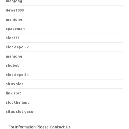
mahjong
dewa1000
mahjong
spaceman
slot777
slot depo 5k
mahjong
sbobet
slot depo 5k
situs slot
link slot
slot thailand
situs slot gacor
For Information Please
Contact Us