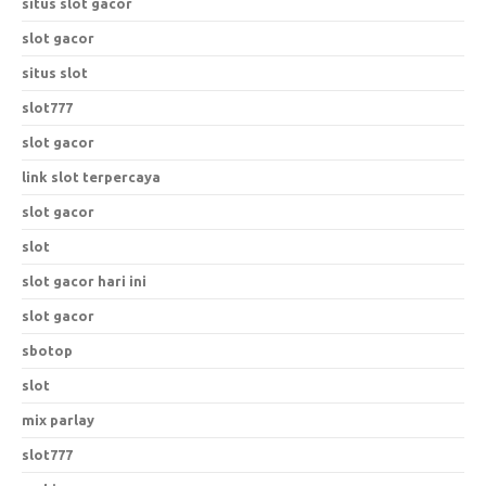
situs slot gacor
slot gacor
situs slot
slot777
slot gacor
link slot terpercaya
slot gacor
slot
slot gacor hari ini
slot gacor
sbotop
slot
mix parlay
slot777