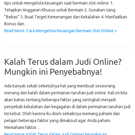
tips untuk mengelola keuangan saat bermain slot online: 1.
Tetapkan Anggaran Khusus untuk Bermain 2. Gunakan Uang
“Bebas” 3. Buat Target Kemenangan dan Kekalahan 4. Manfaatkan
Bonus dan…
Read More: Cara Mengelola Keuangan Bermain Slot Online »
Kalah Terus dalam Judi Online?
Mungkin ini Penyebabnya!
Ada banyak sekali sebetulnya hal yang membuat seseorang
menang dan kalah dalam permainan taruhan judi online. Kali ini kita
akan bahas tentang beberapa faktor yang seringkali menjadi
penyebab kekalahan dan kegagalan di dalam permainan taruhan judi
tersebut. Oleh karena itu disini sebaiknya memang pahami dan
pelajari beberapa faktor yang dimaksud agar Anda paham.
Memahami faktor…
Read More: Kalah Terus dalam Judi Online? Mungkin ini