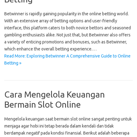
Betwinner is rapidly gaining popularity in the online betting world.
With an extensive array of betting options and user-friendly
interface, this platform caters to both novice bettors and seasoned
gambling enthusiasts alike. Not just that, but Betwinner also offers
a variety of enticing promotions and bonuses, such as Betwinner,
which enhance the overall betting experience.…
Read More: Exploring Betwinner A Comprehensive Guide to Online
Betting »
Cara Mengelola Keuangan
Bermain Slot Online
Mengelola keuangan saat bermain slot online sangat penting untuk
menjaga agar hobi ini tetap berada dalam kendali dan tidak
berdampak negatif pada kondisi finansial. Berikut adalah beberapa