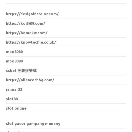
https://designintreior.com/
https://koi365l.com/
https://homekw.com/
https://knowtechie.co.uk/
mpo8080
mpo8080
csbet 潮勝娛樂城
https://allenrothhq.com/
jaguar33
slot88
slot online
slot gacor gampang menang