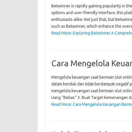
Betwinner is rapidly gaining popularity in th
options and user-friendly interface, this pl
enthusiasts alike. Not just that, but Betwinn
such as Betwinner, which enhance the overa
Read More: Exploring Betwinner A Comprehe
Cara Mengelola Keuan
Mengelola keuangan saat bermain slot online
dalam kendali dan tidak berdampak negatif pa
mengelola keuangan saat bermain slot onli
Uang “Bebas” 3. Buat Target Kemenangan d
Read More: Cara Mengelola Keuangan Bermai