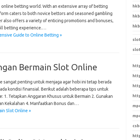
e online betting world. With an extensive array of betting
hk
atform caters to both novice bettors and seasoned gambling
hk
er also offers a variety of enticing promotions and bonuses,
hk
ll betting experience.…
nsive Guide to Online Betting »
slo
slo
gan Bermain Slot Online
htt
htt
 sangat penting untuk menjaga agar hobi ini tetap berada
htt
da kondisi finansial. Berikut adalah beberapa tips untuk
htt
ne: 1. Tetapkan Anggaran Khusus untuk Bermain 2. Gunakan
an Kekalahan 4. Manfaatkan Bonus dan…
mp
n Slot Online »
mp
cs
htt