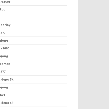
t gacor
top
t
 parlay
t777
hjong
a1000
hjong
aceman
t777
t depo 5k
hjong
bet
t depo 5k