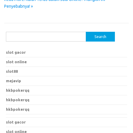
Penyebabnya! »
Search
for:
slot gacor
slot online
slot88
mejavip
hkbpokerqq
hkbpokerqq
hkbpokerqq
slot gacor
slot online