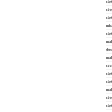
slo
sbo
slo
mix
slo
ma
dew
ma
sp
slo
slo
ma
sbo
slo